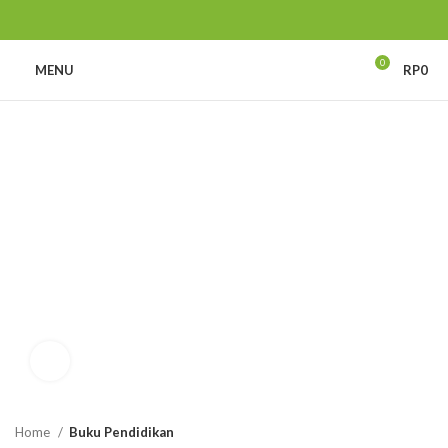
0
MENU
RP
0
Click to enlarge
Home
Buku Pendidikan