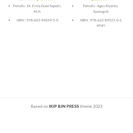
Penulis : Dr. Ernia Duwi Saputri,
Penulis : Agus Riyanto,
M.H.
Suningsih
ISBN : 978-623-94359-5-0
ISBN : 978-623-89525-0-2
(PDF)
Copyright © Oktober 2023
Copyright © Oktober 2024
Ukuran: 14.5 x 20.5 cm; Hal:
120
Ukuran: 14.8 x 21 cm; Hal:
vi,139
Soft Cover
Soft Cover
Based on
IKIP BJN PRESS
theme
2023