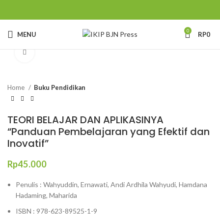
0
MENU
RP
0
Click to enlarge
Home
Buku Pendidikan
TEORI BELAJAR DAN APLIKASINYA
“Panduan Pembelajaran yang Efektif dan
Inovatif”
Rp
45.000
Penulis : Wahyuddin, Ernawati, Andi Ardhila Wahyudi, Hamdana
Hadaming, Maharida
ISBN : 978-623-89525-1-9