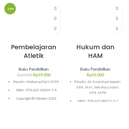
-14%
Pembelajaran
Hukum dan
Atletik
HAM
Buku Pendidikan
Buku Pendidikan
Rp
59.000
Rp
55.000
Rp
69.000
Penulis : Mohamad Da'i, M.Pd.
Penulis : Dr. Ernia Duwi Saputri,
S.Pd., M.H., Sely Ayu Lestari,
ISBN : 978-623-94359-7-4
S.Pd., M.Pd
Copyright © Oktober 2023
ISBN : 978-623-88751-7-7
Ukuran: 14.5 x 20.5 cm; Hal:
Copyright © Juni 2024
146
Ukuran: 14.5 x 21 cm; Hal:
Soft Cover
vi,104