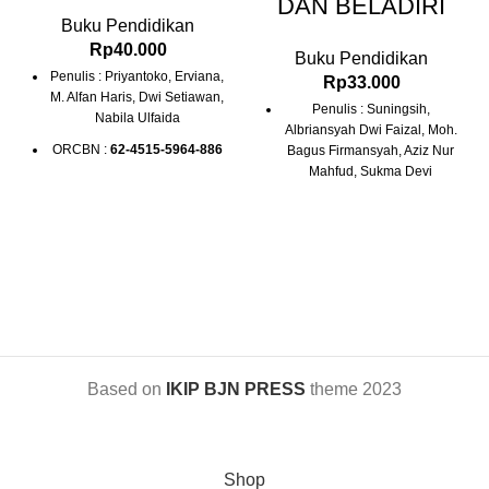
DAN BELADIRI
Buku Pendidikan
Rp
40.000
Buku Pendidikan
Penulis : Priyantoko, Erviana,
Rp
33.000
M. Alfan Haris, Dwi Setiawan,
Penulis : Suningsih,
Nabila Ulfaida
Albriansyah Dwi Faizal, Moh.
QRCBN :
62-4515-5964-886
Bagus Firmansyah, Aziz Nur
Mahfud, Sukma Devi
Copyright © Oktober 2024
Handayani
Ukuran: 14.5 x 21 cm; Hal:
ISBN : 978-623-88751-9-1
vi,57
(PDF)
Soft Cover
Copyright © Juli 2024
Ukuran: 15.5 x 23 cm; Hal:
175
Soft Cover
Based on
IKIP BJN PRESS
theme
2023
Shop